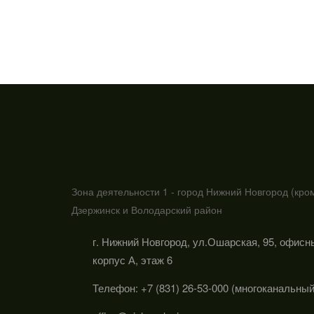
Зона деятельности 1 - город Нижний Новгород (кро
Дзержинск и Володарский район
г. Нижний Новгород, ул.Ошарская, 95, офисн
корпус А, этаж 6
Телефон: +7 (831) 26-53-000 (многоканальный