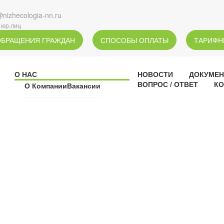
@nizhecologia-nn.ru
 юр.лиц
ОБРАЩЕНИЯ ГРАЖДАН
СПОСОБЫ ОПЛАТЫ
ТАРИФН
О НАС
НОВОСТИ
ДОКУМЕ
ВОПРОС / ОТВЕТ
КО
О Компании
Вакансии
НОВОСТИ