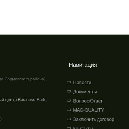
Навигация
ме Сормовского района),
Новости
Документы
ый центр Business Park,
Вопрос/Ответ
MAG-QUALITY
)
Заключить договор
Контакты