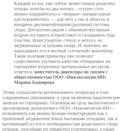
Каждый из нас уже сейчас может начать разделять
отходы хотя бы на два потока – «сухие» (что
можно переработать) и «мокрые» (непригодные
для переработки), — для чего у нас в области и
внедрена двухконтейнерная (дуальная) система
сбора. Достаточно рядом с обычным мусорным
ведром поставить второй пакет и складывать туда
пластик, бумагу/картон, стекло и металл, не
загрязненные остатками пищи. И, конечно, же
выкидывать его в желтый «сетчатый» контейнер.
Такая полезная привычка уже позволит
существенно улучшить качество отбираемых на
сортировке вторичных материальных ресурсов,
отметила
заместитель директора по связям с
общественностью ООО «Нижэкология-НН»
Марина Баширова
Этому специалисты регионального оператора и учат
современных школьников: в урок включены практические
занятия по сортировке. Основная же цель экологического
просвещения, реализуемого ООО «Нижэкология-НН» –
познакомить как можно больше нижегородцев как с
проблемой загрязнения Земли бытовыми отходами, так и
вытекающей из этого необходимостью раздельного сбора
отходов, способами их обработки (сортировки), а также