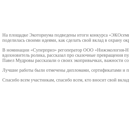
На площадке Экоториума подведены итоги конкурса «ЭКОсемьЯ
поделилась своими идеями, как сделать свой вклад в охрану о
В номинации «Суперприз» регоператор ООО «Нижэкология-НН
вдохновитель ролика, рассказал про сказочные превращения п
Павел Мудровы рассказали о своих экопривычках, важности со
Лучшие работы были отмечены дипломами, сертификатами и п
Спасибо всем участникам, спасибо всем, кто вносит свой вкла