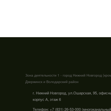
Зона деятельности 1 - город Нижний Новгород (кро
Дзержинск и Володарский район
г. Нижний Новгород, ул.Ошарская, 95, офисн
корпус А, этаж 6
Телефон: +7 (831) 26-53-000 (многоканальный