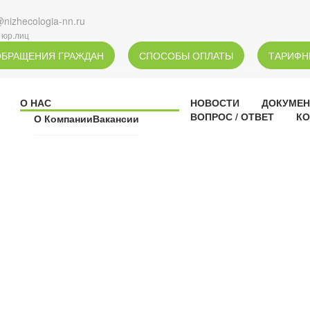
@nizhecologia-nn.ru
 юр.лиц
ОБРАЩЕНИЯ ГРАЖДАН
СПОСОБЫ ОПЛАТЫ
ТАРИФН
О НАС
НОВОСТИ
ДОКУМЕ
ВОПРОС / ОТВЕТ
КО
О Компании
Вакансии
НОВОСТИ