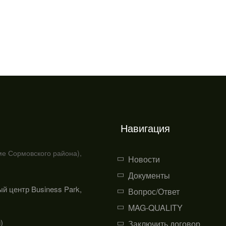
Навигация
ме Сормовского района),
Новости
Документы
ый центр Business Park,
Вопрос/Ответ
MAG-QUALITY
)
Заключить договор